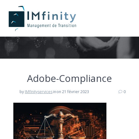
Adobe-Compliance
Adobe-Compliance
by
IMfinityservices
in
on 21 février 2023
0