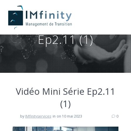
Vidéo Mini Série
Ep2.11 (1)
Vidéo Mini Série Ep2.11
(1)
by
IMfinityservices
in
on 10 mai 2023
0
Lecteur